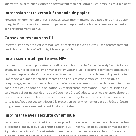
augmenter ou diminuer le quota de pages à tout moment - ou annuler le forfait à tout moment.
Impression recto verso à économie de papier
Protégez l'environnement et votre budget: Cette imprimante est équipée d'une unité duplex
intégrée. Vous pouvez économiser du papier en imprimant sur les deux faces rapidement et
sans retournement manuel.
Connexion réseau sans fil
Intégrez l'imprimante à votre réseau local et partagez-la avec d'autres – sans encombrement
de câbles. Le module WLAN intégré le rend possible.
Impression intelligente avec HP+
HP+ rend l'impression plus sûre, plus efficace et plus durable. " Smart Security " empêche les
attaques sur le logiciel de l'imprimante et " Private Pickup " préserve la confidentialité de vos
données. Imprimez de n'importe où avec 24 mois d'utilisation de la HP Smart App améliorée.
Profitez de la numérisation, de l'impression ou de la télécopie mobiles. Les niveaux de
remplissage, les commandes ou les informations sur les connexions sont clairement indiqués
dans le tableau de bord de l'application. Six mois d'encre instantanée HP sont inclus dans le
service, ce qui permet de réduire de près de moitié le coût des cartouches d'encre ou de toner.
Les cartouches vides et les cartouches de toner sont recyclées et transformées en nouvelles
cartouches. Vous pouvez contribuer à la protection de l'environnement et des forêts grâce au
programme de reboisement Forest First et à HP Plus.
Imprimante avec sécruité dynamique
Certaines imprimantes HP ont été conçues pour fonctionner uniquement avec des cartouches
disposant d'une puce ou d'un circuit électronique HP neuf ou réutilisé. Ces imprimantes sont
équipées d'un dispositif de sécurité dynamique pour bloquer les cartouches utilisant une
puce ou un circuit électronique non-HP. Les mises à jour périodiques du micrologiciel