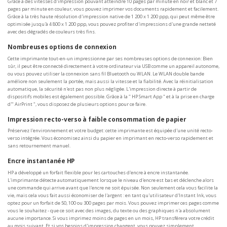
Grâce à des vitesses d'impression pouvant atteindre 10 pages par minute en noir et blanc et 7
pages par minute en couleur, vous pouvez imprimer vos documents rapidement et facilement.
Grâce à la très haute résolution d'impression native de 1 200 x 1 200 ppp, qui peut même être
optimisée jusqu'à 4 800 x 1 200 ppp, vous pouvez profiter d'impressions d'une grande netteté
avec des dégradés de couleurs très fins.
Nombreuses options de connexion
Cette imprimante tout-en-un impressionne par ses nombreuses options de connexion: Bien
sûr, il peut être connecté directement à votre ordinateur via USB comme un appareil autonome,
ou vous pouvez utiliser la connexion sans fil Bluetooth ou WLAN. Le WLAN double bande
améliore non seulement la portée, mais aussi la vitesse et la fiabilité. Avec la réinitialisation
automatique, la sécurité n'est pas non plus négligée. L'impression directe à partir de
dispositifs mobiles est également possible. Grâce à la " HP Smart App " et à la prise en charge
d'" AirPrint ", vous disposez de plusieurs options pour ce faire.
Impression recto-verso à faible consommation de papier
Préservez l'environnement et votre budget: cette imprimante est équipée d'une unité recto-
verso intégrée. Vous économisez ainsi du papier en imprimant en recto-verso rapidement et
sans retournement manuel.
Encre instantanée HP
HP a développé un forfait flexible pour les cartouches d'encre à encre instantanée.
L'imprimante détecte automatiquement lorsque le niveau d'encre est bas et déclenche alors
une commande qui arrive avant que l'encre ne soit épuisée. Non seulement cela vous facilite la
vie, mais cela vous fait aussi économiser de l'argent : en tant qu'utilisateur d'Instant Ink, vous
optez pour un forfait de 50, 100 ou 300 pages par mois. Vous pouvez imprimer ces pages comme
vous le souhaitez - que ce soit avec des images, du texte ou des graphiques n'a absolument
aucune importance. Si vous imprimez moins de pages en un mois, HP transférera votre crédit
au mois suivant. Et si vos besoins d'impression changent, vous pouvez simplement