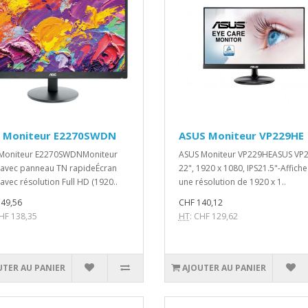
 Moniteur E2270SWDN
ASUS Moniteur VP229HE
Moniteur E2270SWDNMoniteur
ASUS Moniteur VP229HEASUS VP
 avec panneau TN rapideÉcran
22", 1920 x 1080, IPS21.5"-Affich
 avec résolution Full HD (1920..
une résolution de 1920 x 1..
49,56
CHF 140,12
CHF 138,35
HT
: CHF 129,62
UTER AU PANIER
AJOUTER AU PANIER