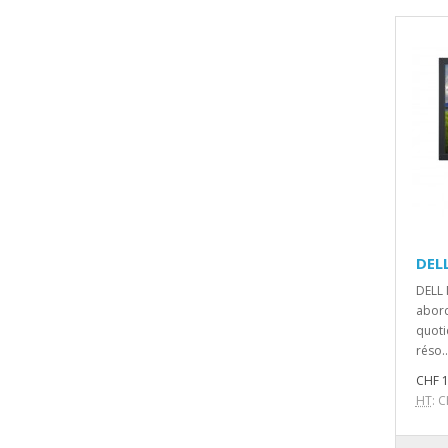
DEL
DELL 
abord
quoti
réso..
CHF 1
HT
: 