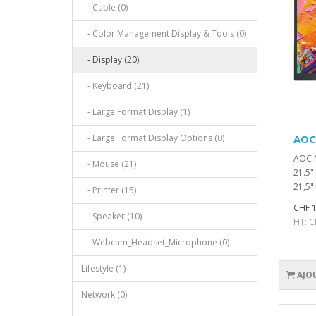
- Cable (0)
- Color Management Display & Tools (0)
- Display (20)
- Keyboard (21)
- Large Format Display (1)
- Large Format Display Options (0)
AOC
AOC 
- Mouse (21)
21.5"
21,5"
- Printer (15)
CHF 1
- Speaker (10)
HT
: 
- Webcam_Headset_Microphone (0)
Lifestyle (1)
AJO
Network (0)