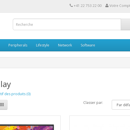
+41 22 753 22 00
Votre Comp
Peripherals
Lifestyle
Network
Software
lay
f des produits (0)
Classer par: