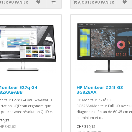
UTER AU PANIER
AJOUTER AU PANIER
Moniteur E27q G4
HP Moniteur Z24f G3
82AA#ABB
3G828AA
oniteur E27q G4 9VG82AA#ABB
HP Moniteur Z24f G3
rtation UE)Écran ergonomique
3G828AAMoniteur Full HD avec u
 pouces avec résolution QHD e..
diagonale d'écran de 60.45 cm e
aluminium et d..
70,37
CHF 342,62
CHF 310,15