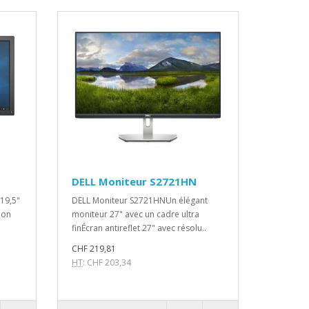
DELL Moniteur S2721HN
19,5"
DELL Moniteur S2721HNUn élégant
ion
moniteur 27" avec un cadre ultra
finÉcran antireflet 27" avec résolu..
CHF 219,81
HT
: CHF 203,34