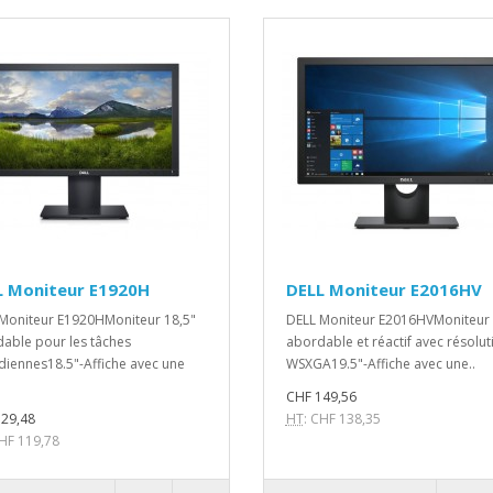
L Moniteur E1920H
DELL Moniteur E2016HV
Moniteur E1920HMoniteur 18,5"
DELL Moniteur E2016HVMoniteur 
able pour les tâches
abordable et réactif avec résolut
diennes18.5"-Affiche avec une
WSXGA19.5"-Affiche avec une..
CHF 149,56
29,48
HT
: CHF 138,35
CHF 119,78