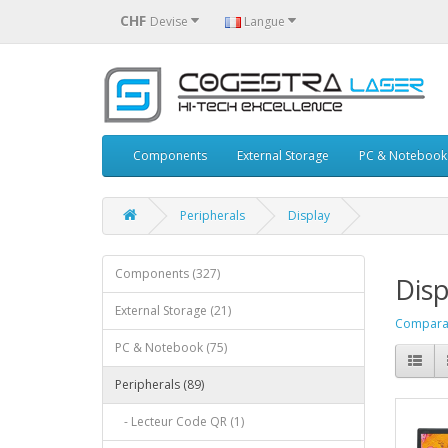
CHF
Devise
Langue
Components
External Storage
PC & Notebook
Peripherals
Display
Components (327)
Disp
External Storage (21)
Comparati
PC & Notebook (75)
Peripherals (89)
- Lecteur Code QR (1)