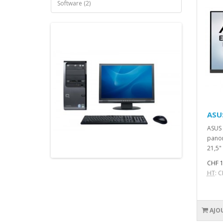
Software (2)
ASU
ASUS 
panor
21,5"
CHF 1
HT
: 
AJO