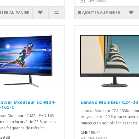
HT
: CHF 286,91
UTER AU PANIER
AJOUTER AU PANIER
Power Moniteur LC-M24-
Lenovo Moniteur C24-20
-165-C
Lenovo Moniteur C24-20Moniteu
wer Moniteur LC-M24-FHD-165-
polyvalent de 23.8 pouces avec 
n de jeu incurvé de 23.6 pouces
minceÉcran non réfléchissant de .
une fréquence de rafraîch..
CHF 199,74
39,88
HT
: CHF 184,77