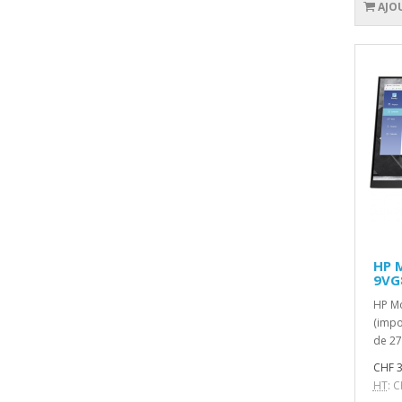
AJO
HP 
9VG
HP M
(impo
de 27
CHF 3
HT
: 