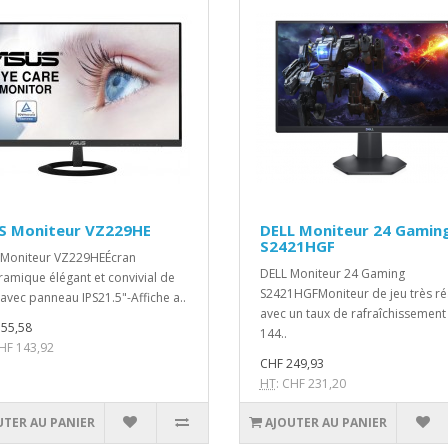
S Moniteur VZ229HE
DELL Moniteur 24 Gamin
S2421HGF
Moniteur VZ229HEÉcran
DELL Moniteur 24 Gaming
amique élégant et convivial de
S2421HGFMoniteur de jeu très réa
 avec panneau IPS21.5"-Affiche a..
avec un taux de rafraîchissement
55,58
144..
CHF 143,92
CHF 249,93
HT
: CHF 231,20
UTER AU PANIER
AJOUTER AU PANIER