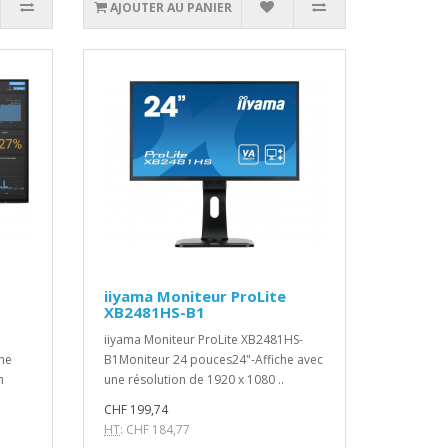
AJOUTER AU PANIER
iiyama Moniteur ProLite
XB2481HS-B1
iiyama Moniteur ProLite XB2481HS-
ne
B1Moniteur 24 pouces24"-Affiche avec
n
une résolution de 1920 x 1080 ..
CHF 199,74
HT
: CHF 184,77