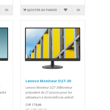
AJOUTER AU PANIER
Lenovo Moniteur D27-30
r
Lenovo Moniteur D27-30Moniteur
cadre
polyvalent de 27 pouces pour les
.
utilisateurs à domicileÉcran antiref..
CHF 179,66
HT
: CHF 166,20