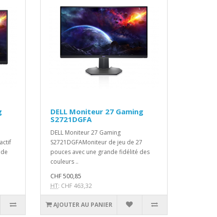
g
DELL Moniteur 27 Gaming
S2721DGFA
DELL Moniteur 27 Gaming
ctif
S2721DGFAMoniteur de jeu de 27
 de
pouces avec une grande fidélité des
couleurs ..
CHF 500,85
HT
: CHF 463,32
AJOUTER AU PANIER